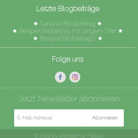
Letzte Blogbeiträge
★
Sandras Blogbeitrag
★
★
Beispiel Blobeitrag mit langem Titel
★
★
Beispiel Blobeitrag 2
★
Folge uns
Jetzt Newsletter abonnieren
Abonnieren
© 2026 by
Webagentur Publitiv