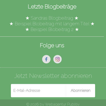
Letzte Blogbeiträge
★
Sandras Blogbeitrag
★
★
Beispiel Blobeitrag mit langem Titel
★
★
Beispiel Blobeitrag 2
★
Folge uns
Jetzt Newsletter abonnieren
Abonnieren
© 2026 by
Webagentur Publitiv