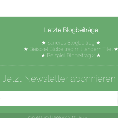
Letzte Blogbeiträge
★
Sandras Blogbeitrag
★
★
Beispiel Blobeitrag mit langem Titel
★
Beispiel Blobeitrag 2
★
Jetzt Newsletter abonnieren
Impressum
|
Datenschutz
|
AGB