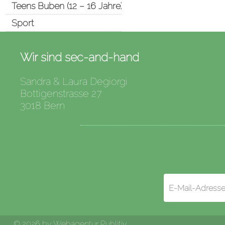
Teens Buben (12 – 16 Jahre)
Sport
Wir sind sec-and-hand
Sandra & Laura Degiorgi
Bottigenstrasse 27
3018 Bern
© 2026 by
Webagentur Publitiv