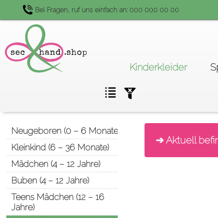
Bei Fragen, ruf uns einfach an: 000 000 00 00
Navigation
Kinderkleider
S
überspringen
Navigation
Neugeboren (0 – 6 Monate)
überspringen
➔ Aktuell befi
Kleinkind (6 – 36 Monate)
Mädchen (4 – 12 Jahre)
Buben (4 – 12 Jahre)
Teens Mädchen (12 – 16
Jahre)