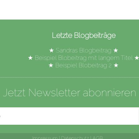
Letzte Blogbeiträge
★
Sandras Blogbeitrag
★
★
Beispiel Blobeitrag mit langem Titel
★
Beispiel Blobeitrag 2
★
Jetzt Newsletter abonnieren
Impressum
|
Datenschutz
|
AGB