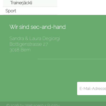
Trainerjäckli
Sport
Wir sind sec-and-hand
Sandra & Laura Degiorgi
Bottigenstrasse 27
3018 Bern
© 2026 by
Webagentur Publitiv