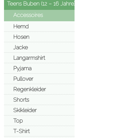
Teens Buben (12 – 16 Jahre)
Accessoires
Hemd
Hosen
Jacke
Langarmshirt
Pyjama
Pullover
Regenkleider
Shorts
Skikleider
Top
T-Shirt