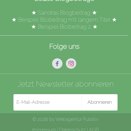
★
Sandras Blogbeitrag
★
★
Beispiel Blobeitrag mit langem Titel
★
★
Beispiel Blobeitrag 2
★
Folge uns
Jetzt Newsletter abonnieren
Abonnieren
© 2026 by
Webagentur Publitiv
Impressum
|
Datenschutz
|
AGB