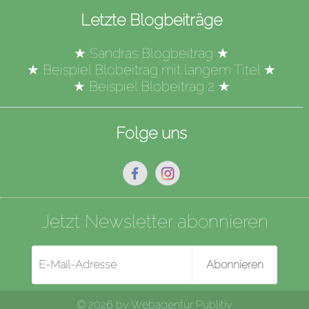
Letzte Blogbeiträge
★
Sandras Blogbeitrag
★
★
Beispiel Blobeitrag mit langem Titel
★
★
Beispiel Blobeitrag 2
★
Folge uns
Jetzt Newsletter abonnieren
Abonnieren
© 2026 by
Webagentur Publitiv