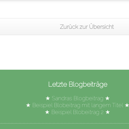
Zurück zur Übersicht
Letzte Blogbeiträge
★
Sandras Blogbeitrag
★
★
Beispiel Blobeitrag mit langem Titel
★
Beispiel Blobeitrag 2
★