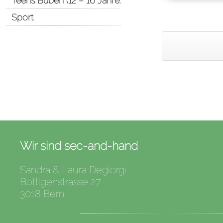
Teens Buben (12 – 16 Jahre)
Sport
Wir sind sec-and-hand
Sandra & Laura Degiorgi
Bottigenstrasse 27
3018 Bern