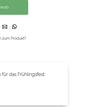
k
er
LinkedIn
E-mail
WhatsApp
n zum Produkt?
 für das Frühlingsfest