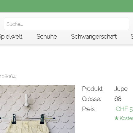
Spielwelt
Schuhe
Schwangerschaft
2108064
Produkt:
Jupe
Grösse:
68
Preis:
CHF
5
★ Koste