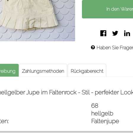
Faceboo
Twitt
Haben Sie Frage
reibung
Zahlungsmethoden
Rückgaberecht
llgelber Jupe im Faltenrock - Stil - perfekter Look
68
hellgelb
ten:
Faltenjupe