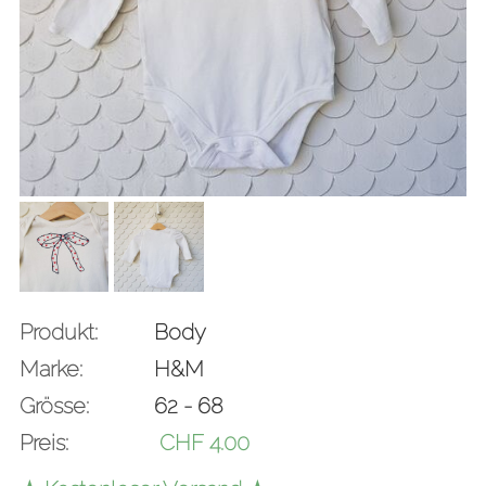
Produkt:
Body
Marke:
H&M
Grösse:
62 - 68
Preis:
CHF
4.00